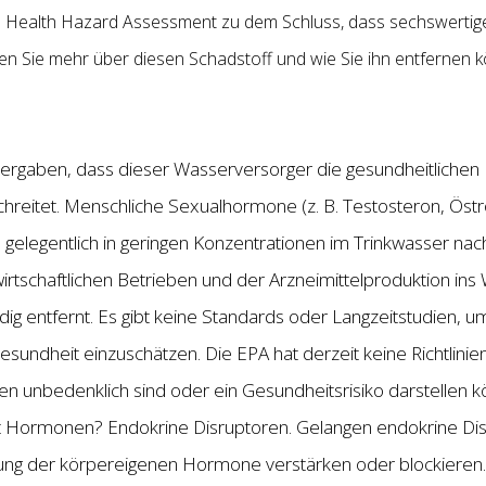
ntal Health Hazard Assessment zu dem Schluss, dass sechswer
en Sie mehr über diesen Schadstoff und wie Sie ihn entfernen 
 ergaben, dass dieser Wasserversorger die gesundheitlichen 
hreitet. Menschliche Sexualhormone (z. B. Testosteron, Östrog
gelegentlich in geringen Konzentrationen im Trinkwasser n
irtschaftlichen Betrieben und der Arzneimittelproduktion in
dig entfernt. Es gibt keine Standards oder Langzeitstudien, um
sundheit einzuschätzen. Die EPA hat derzeit keine Richtlini
 unbedenklich sind oder ein Gesundheitsrisiko darstellen kö
 Hormonen? Endokrine Disruptoren. Gelangen endokrine Dis
rkung der körpereigenen Hormone verstärken oder blockieren