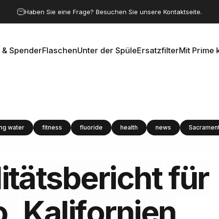
Pause Diashow
Haben Sie eine Frage? Besuchen Sie unsere Kontaktseite.
 & Spender
Flaschen
Unter der Spüle
Ersatzfilter
Mit Prime 
e & Spender
Flaschen
Unter der Spüle
Ersatzfilter
Mit Prime k
ing water
fitness
fluoride
health
news
Sacramen
tätsbericht
für
o,
Kalifornien