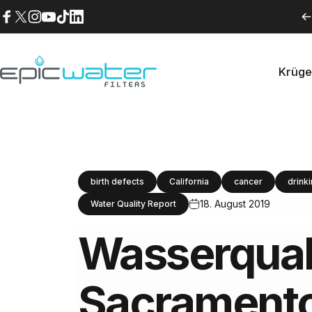
Direkt zum Inhalt
Facebook
X (Twitter)
Instagram
YouTube
TikTok
LinkedIn
Krüge
Epic Water Filters USA
Krüg
birth defects
California
cancer
drink
18. August 2019
Water Quality Report
Wasserquali
Sacrament