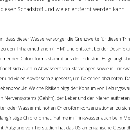
iesen Schadstoff und wie er entfernt werden kann.
, dass dieser Wasserversorger die Grenzwerte für diesen Tri
t zu den Trihalomethanen (THM) und entsteht bei der Desinfekt
kommenden Chloroforms stammt aus der Industrie. Es gelangt 
 findet sich auch in Abwässern von Kläranlagen sowie in Trinkw
er und vielen Abwässern zugesetzt, um Bakterien abzutöten. 
ebenprodukt. Welche Risiken birgt der Konsum von Leitungswa
en Nervensystems (Gehirn), der Leber und der Nieren auftreten
tter oder Wasser mit hohen Chloroformkonzentrationen zu sich
 langfristige Chloroformaufnahme im Trinkwasser auch beim M
annt. Aufgrund von Tierstudien hat das US-amerikanische Gesun