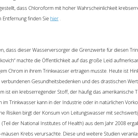
estellt, dass Chloroform mit hoher Wahrscheinlichkeit krebserr
 Entfernung finden Sie
hier
.
, dass dieser Wasserversorger die Grenzwerte für diesen Tri
ckovich“ machte die Öffentlichkeit auf das große Leid aufmerksam
gem Chrom in ihrem Trinkwasser ertragen musste. Heute ist Hin
verbundenen Gesundheitsbedenken und des drastischen Wertver
 ist ein krebserregender Stoff, der häufig das amerikanische T
 im Trinkwasser kann in der Industrie oder in natürlichen Vor
he Risiken birgt der Konsum von Leitungswasser mit sechswert
(Teil der National Institutes of Health) aus dem Jahr 2008 erg
 -mäusen Krebs verursachte. Diese und weitere Studien veranla