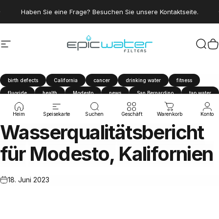
Direkt zum Inhalt
Pause Diashow
Sparen Sie 15 %, indem Sie dem Trinkwasserclub beitreten.
Haben Sie eine Frage? Besuchen Sie unsere Kontaktseite.
Seitennavigation
Epic Water Filters USA
Suc
W
birth defects
California
cancer
drinking water
fitness
fluoride
health
Modesto
news
San Bernardino
tap water
travel
water filter
Water Quality Report
Heim
Speisekarte
Suchen
Geschäft
Warenkorb
Konto
Wasserqualitätsbericht
für
Modesto,
Kalifornien
18. Juni 2023