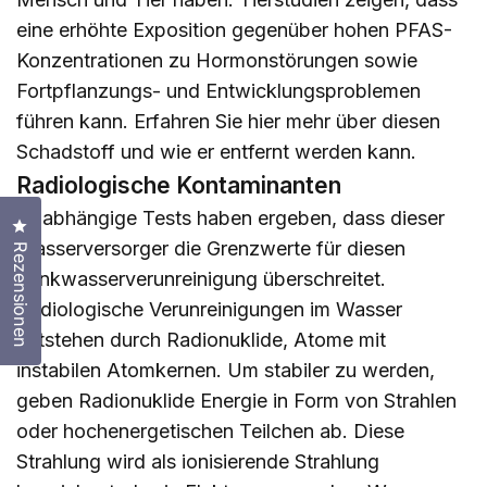
eine erhöhte Exposition gegenüber hohen PFAS-
Konzentrationen zu Hormonstörungen sowie
Fortpflanzungs- und Entwicklungsproblemen
führen kann. Erfahren Sie
hier
mehr über diesen
Schadstoff und wie er entfernt werden kann.
Radiologische Kontaminanten
Unabhängige Tests haben ergeben, dass dieser
Klicken Sie, um den Bewertungsdialog zu öffnen
Wasserversorger die Grenzwerte für diesen
Rezensionen
Trinkwasserverunreinigung überschreitet.
Radiologische Verunreinigungen im Wasser
entstehen durch Radionuklide, Atome mit
instabilen Atomkernen. Um stabiler zu werden,
geben Radionuklide Energie in Form von Strahlen
oder hochenergetischen Teilchen ab. Diese
Strahlung wird als ionisierende Strahlung