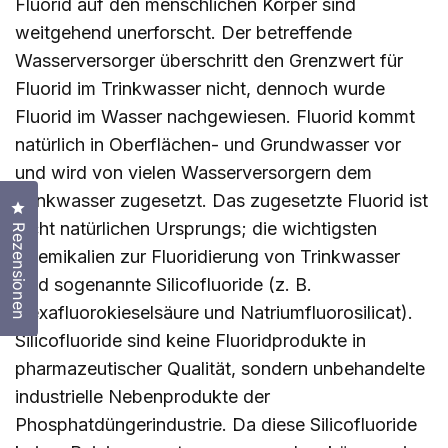
Fluorid auf den menschlichen Körper sind
weitgehend unerforscht. Der betreffende
Wasserversorger überschritt den Grenzwert für
Fluorid im Trinkwasser nicht, dennoch wurde
Fluorid im Wasser nachgewiesen. Fluorid kommt
natürlich in Oberflächen- und Grundwasser vor
und wird von vielen Wasserversorgern dem
Trinkwasser zugesetzt. Das zugesetzte Fluorid ist
Klicken Sie, um den Bewertungsdialog zu öffnen
nicht natürlichen Ursprungs; die wichtigsten
Rezensionen
Chemikalien zur Fluoridierung von Trinkwasser
sind sogenannte Silicofluoride (z. B.
Hexafluorokieselsäure und Natriumfluorosilicat).
Silicofluoride sind keine Fluoridprodukte in
pharmazeutischer Qualität, sondern unbehandelte
industrielle Nebenprodukte der
Phosphatdüngerindustrie. Da diese Silicofluoride